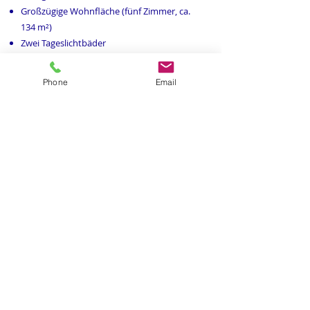
Großzügige Wohnfläche (fünf Zimmer, ca.
134 m²)
Zwei Tageslichtbäder
Voll unterkellert
Terrasse
Phone
Email
Garage
Mehr Fragen zur Immobilie?
Wir freuen uns über Ihre
Kontaktaufnahme!
Kontakt aufnehmen